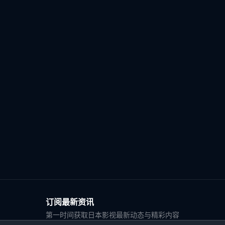
订阅最新资讯
第一时间获取日本影视最新动态与精彩内容