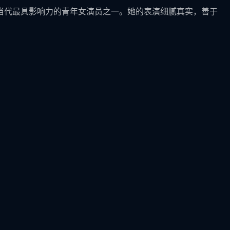
当代最具影响力的青年女演员之一。她的表演细腻真实，善于