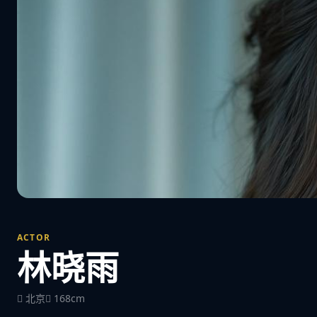
ACTOR
林晓雨
北京
168cm