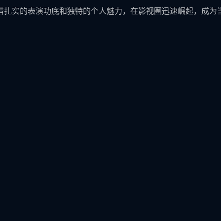
借扎实的表演功底和独特的个人魅力，在影视圈迅速崛起，成为