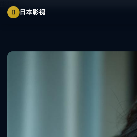
跳过导航
日本影视