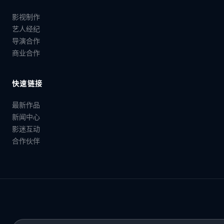
影视制作
艺人经纪
导演合作
商业合作
快速链接
最新作品
新闻中心
影迷互动
合作伙伴